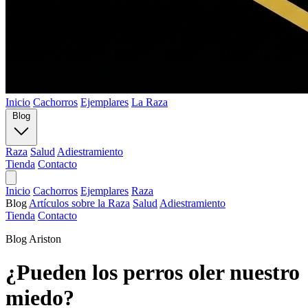
Inicio
Cachorros
Ejemplares
La Raza
Blog
Raza
Salud
Adiestramiento
Tienda
Contacto
Inicio
Cachorros
Ejemplares
Raza
Blog
Artículos sobre la Raza
Salud
Adiestramiento
Tienda
Contacto
Blog Ariston
¿Pueden los perros oler nuestro
miedo?