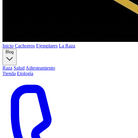
Inicio
Cachorros
Ejemplares
La Raza
Blog
Raza
Salud
Adiestramiento
Tienda
Etología