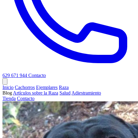
629 671 944
Contacto
Inicio
Cachorros
Ejemplares
Raza
Blog
Artículos sobre la Raza
Salud
Adiestramiento
Tienda
Contacto