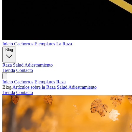
Inicio
Cachorros
Ejemplares
La Raza
Blog
Raza
Salud
Adiestramiento
Tienda
Contacto
Inicio
Cachorros
Ejemplares
Raza
Blog
Artículos sobre la Raza
Salud
Adiestramiento
Tienda
Contacto