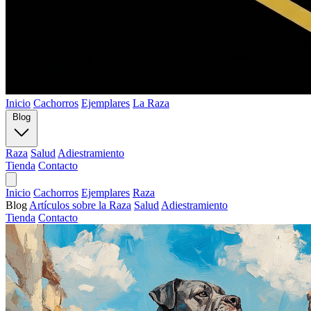
Inicio
Cachorros
Ejemplares
La Raza
Blog
Raza
Salud
Adiestramiento
Tienda
Contacto
Inicio
Cachorros
Ejemplares
Raza
Blog
Artículos sobre la Raza
Salud
Adiestramiento
Tienda
Contacto