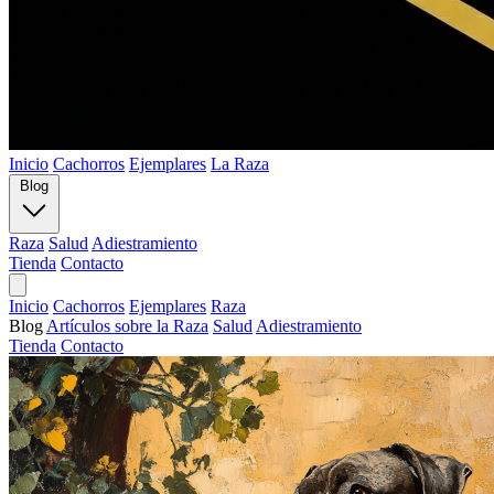
Inicio
Cachorros
Ejemplares
La Raza
Blog
Raza
Salud
Adiestramiento
Tienda
Contacto
Inicio
Cachorros
Ejemplares
Raza
Blog
Artículos sobre la Raza
Salud
Adiestramiento
Tienda
Contacto